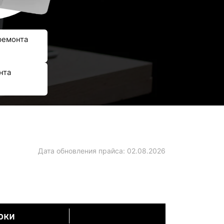
ремонта
нта
Дата обновления прайса:
02.08.2026
оки