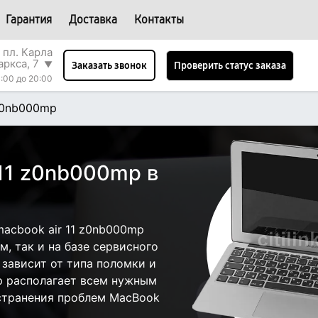
Гарантия
Доставка
Контакты
 пл. Карла
аркса, 7
▼
Проверить статус заказа
Заказать звонок
:00 до 20:00
 z0nb000mp
 11 z0nb000mp в
acbook air 11 z0nb000mp
, так и на базе сервисного
 зависит от типа поломки и
р располагает всем нужным
странения проблем MacBook