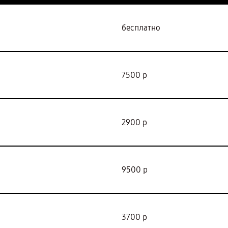
бесплатно
7500 р
2900 р
9500 р
3700 р