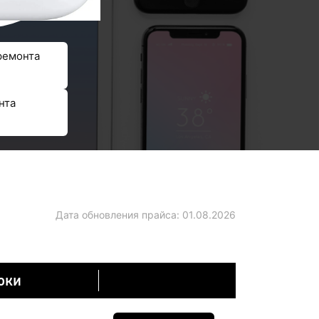
ремонта
нта
Дата обновления прайса:
01.08.2026
оки