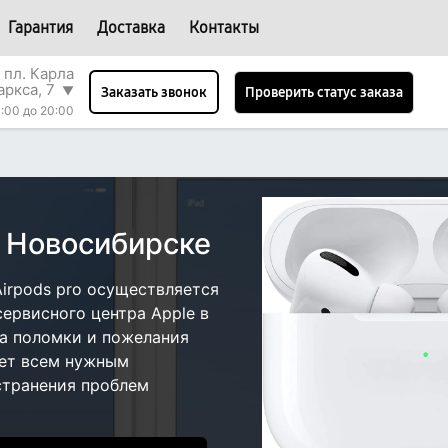
Гарантия
Доставка
Контакты
 пл. Карла
аркса, 7
▼
Проверить статус заказа
Заказать звонок
:00 до 20:00
в Новосибирске
irpods pro осуществляется
сервисного центра Apple в
па поломки и пожелания
ает всем нужным
странения проблем